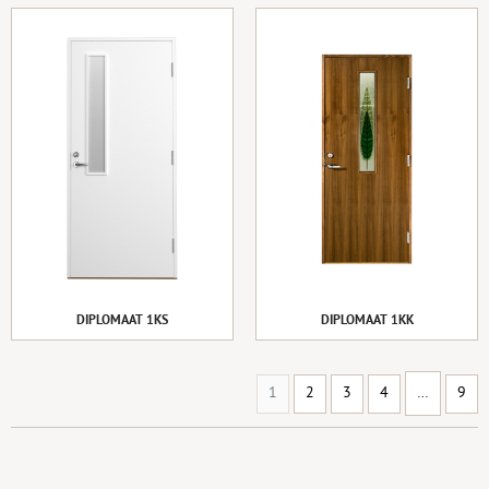
DIPLOMAAT 1KS
DIPLOMAAT 1KK
1
2
3
4
…
9