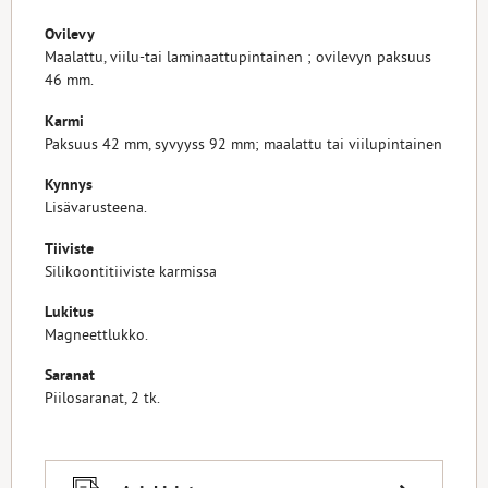
Ovilevy
Maalattu, viilu-tai laminaattupintainen ; ovilevyn paksuus
46 mm.
Karmi
Paksuus 42 mm, syvyyss 92 mm; maalattu tai viilupintainen
Kynnys
Lisävarusteena.
Tiiviste
Silikoontitiiviste karmissa
Lukitus
Magneettlukko.
Saranat
Piilosaranat, 2 tk.