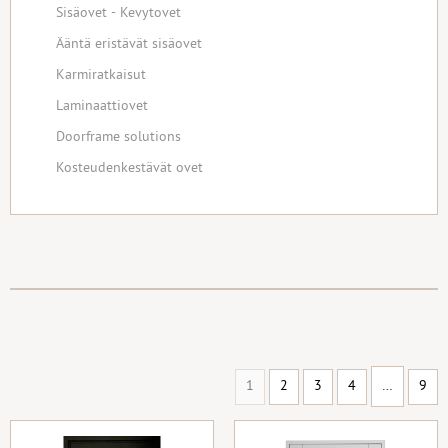
Sisäovet - Kevytovet
Ääntä eristävät sisäovet
Karmiratkaisut
Laminaattiovet
Doorframe solutions
Kosteudenkestävät ovet
1
2
3
4
…
9