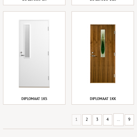
DIPLOMAAT 1KS
DIPLOMAAT 1KK
1
2
3
4
…
9