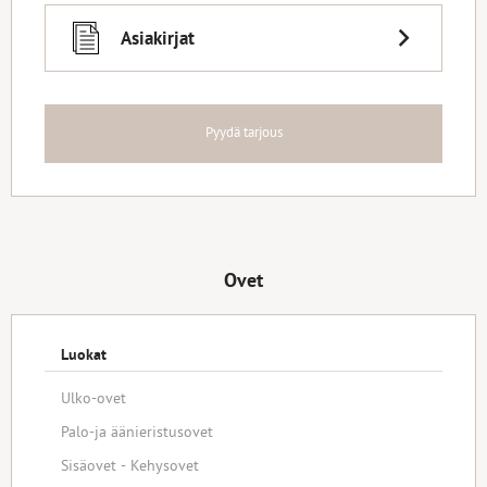
Asiakirjat
Pyydä tarjous
Ovet
Luokat
Ulko-ovet
Palo-ja äänieristusovet
Sisäovet - Kehysovet