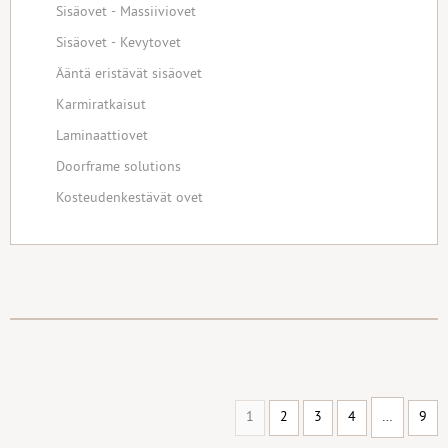
Sisäovet - Massiiviovet
Sisäovet - Kevytovet
Ääntä eristävät sisäovet
Karmiratkaisut
Laminaattiovet
Doorframe solutions
Kosteudenkestävät ovet
1
2
3
4
…
9