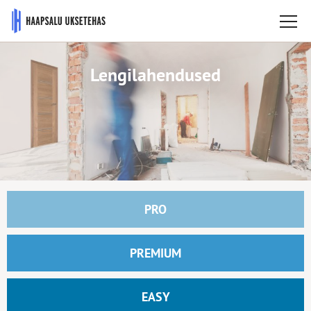
Lengilahendused
PRO
PREMIUM
EASY