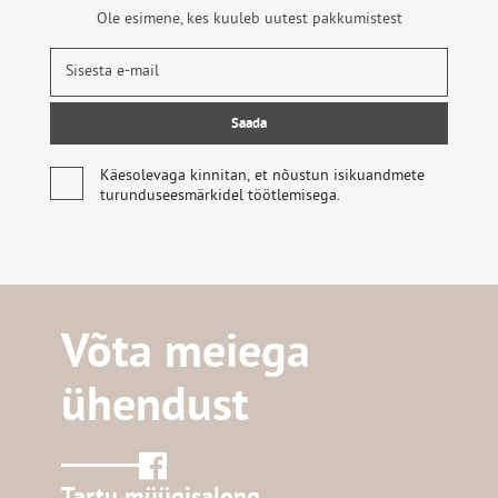
Ole esimene, kes kuuleb uutest pakkumistest
Käesolevaga kinnitan, et nõustun isikuandmete
turunduseesmärkidel töötlemisega.
Võta meiega
ühendust
Tartu müügisalong