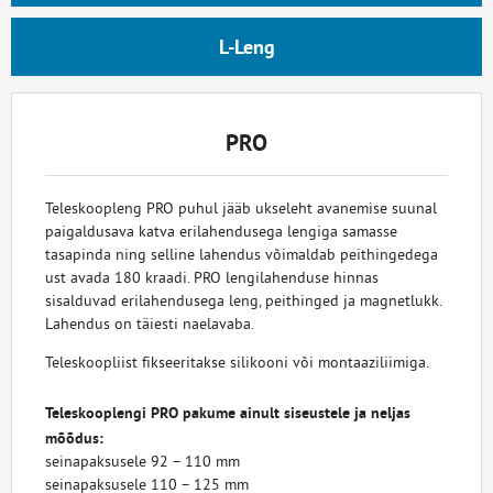
L-Leng
PRO
Teleskoopleng PRO puhul jääb ukseleht avanemise suunal
paigaldusava katva erilahendusega lengiga samasse
tasapinda ning selline lahendus võimaldab peithingedega
ust avada 180 kraadi. PRO lengilahenduse hinnas
sisalduvad erilahendusega leng, peithinged ja magnetlukk.
Lahendus on täiesti naelavaba.
Teleskoopliist fikseeritakse silikooni või montaaziliimiga.
Teleskooplengi PRO pakume ainult siseustele ja neljas
mõõdus:
seinapaksusele 92 – 110 mm
seinapaksusele 110 – 125 mm